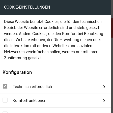
COOKIE-EINSTELLUNGEN
menu
local_library
favorite
shopping_cart
account_circle
Diese Website benutzt Cookies, die für den technischen
search
Betrieb der Website erforderlich sind und stets gesetzt
Suchen
werden. Andere Cookies, die den Komfort bei Benutzung
dieser Website erhöhen, der Direktwerbung dienen oder
die Interaktion mit anderen Websites und sozialen
Beam Shop
Drachen, Orks und Magier
Netzwerken vereinfachen sollen, werden nur mit Ihrer
Zustimmung gesetzt.
Konfiguration
Technisch erforderlich
Komfortfunktionen