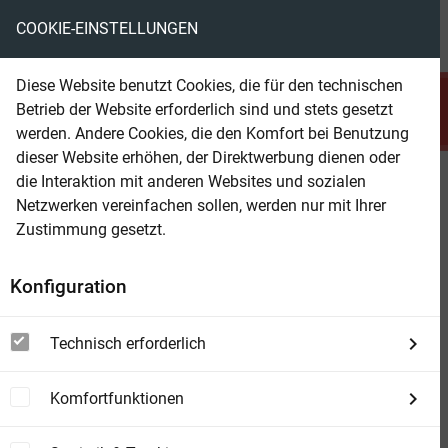
COOKIE-EINSTELLUNGEN
menu
local_library
favorite
shopping_cart
account_circle
Diese Website benutzt Cookies, die für den technischen
search
Betrieb der Website erforderlich sind und stets gesetzt
Suchen
werden. Andere Cookies, die den Komfort bei Benutzung
dieser Website erhöhen, der Direktwerbung dienen oder
die Interaktion mit anderen Websites und sozialen
Beam Shop
Western Doppelband 1038
Netzwerken vereinfachen sollen, werden nur mit Ihrer
Zustimmung gesetzt.
Konfiguration
Technisch erforderlich
Komfortfunktionen