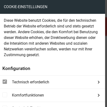
COOKIE-EINSTELLUNGEN
menu
local_library
favorite
shopping_cart
account_circle
Diese Website benutzt Cookies, die für den technischen
search
Betrieb der Website erforderlich sind und stets gesetzt
Suchen
werden. Andere Cookies, die den Komfort bei Benutzung
dieser Website erhöhen, der Direktwerbung dienen oder
die Interaktion mit anderen Websites und sozialen
Beam Shop
McQuade und der Desperado:
Netzwerken vereinfachen sollen, werden nur mit Ihrer
Pete Hackett Western Edition 271
Zustimmung gesetzt.
Konfiguration
Technisch erforderlich
Komfortfunktionen