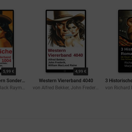
5,99 €
4,99 €
7 Glorreiche Western Sonderband 1004
Western Viererband 4040
von Alfred Bekker, Jack Raymond, Barry Gorman, B. M. Bower, Thomas West, William MacLeod Raine
von Alfred Bekker, John Frederick, William MacLeod Raine