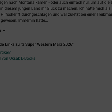
gen nach Montana kamen - oder auch einfach nur, um auf die e
in diesem jungen Land ihr Glück zu machen. Ich hatte mich als
ilfssheriff durchgeschlagen und war zuletzt bei einer Treibma
gewesen. Immerhin hatte...
expand_more
n
de Links zu "3 Super Western März 2026"
tikel?
el von Uksak E-Books