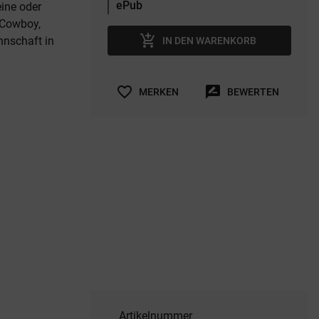
ine oder
 Cowboy,
add_shopping_cart
nnschaft in
IN DEN WARENKORB
favorite_border
rate_review
MERKEN
BEWERTEN
Artikelnummer