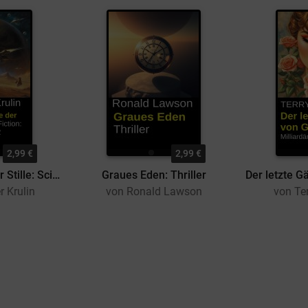
2,99 €
2,99 €
Die Kakophonie der Stille: Science Fiction: Thegan Ventis 2
Graues Eden: Thriller
r Krulin
von Ronald Lawson
von Te