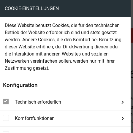
COOKIE-EINSTELLUNGEN
eBooks ohne DRM
Diese Website benutzt Cookies, die für den technischen
Betrieb der Website erforderlich sind und stets gesetzt
Serien & Abo
Belletristik
werden. Andere Cookies, die den Komfort bei Benutzung
dieser Website erhöhen, der Direktwerbung dienen oder
die Interaktion mit anderen Websites und sozialen
beam
Belletristik
Abenteuer & Western
Western
Netzwerken vereinfachen sollen, werden nur mit Ihrer
Zustimmung gesetzt.
Beam Shop
3 Super Western März 202
Konfiguration
Von
Alfred B
Technisch erforderlich
Männer im Ka
Wilden Weste
Komfortfunktionen
folgende West
Rancher Willi