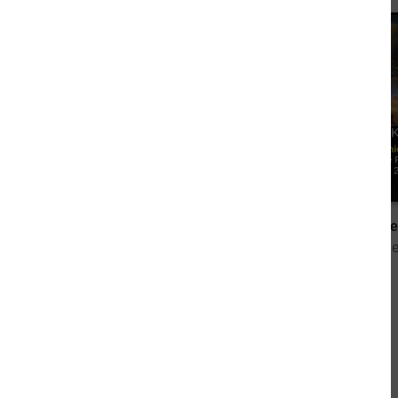
4,99 €
Die Traummeister: Fantasy
von Tom Jacuba
von Alexande