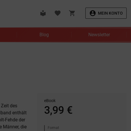
local_library
favorite
shopping_cart
account_circle
MEIN KONTO
Blog
Newsletter
eBook
Zeit des
3,99 €
lband enthält
lt-Fehde der
e Männer, die
Format