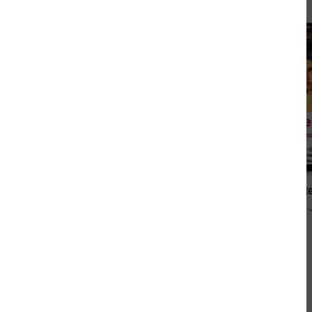
4,99 €
4 Silberstern Western Sammelband 1020
von John Devlin, B. M. Bower, Pete Hackett
Andere sahen sich auch an