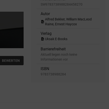
SW9783738988284458270
Autor
Alfred Bekker, William MacLeod
find_in_page
Raine, Ernest Haycox
Verlag
find_in_page
Uksak E-Books
Barrierefreiheit
Aktuell liegen noch keine
Informationen vor
BEWERTEN
ISBN
9783738988284