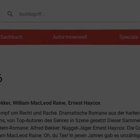
search
Suchen
Sachbuch
Autor:innenwelt
Specials
6
ekker, William MacLeod Raine, Ernest Haycox
mpf um Recht und Rache. Dramatische Romane aus der harten 
ns, von Top-Autoren des Genres in Szene gesetzt Dieser Samme
ern-Romane: Alfred Bekker: Nugget-Jäger Ernest Haycox: Die Co
am MacLeod Raine: Oh, du Tex! In jenen Jahren gab es unzählig