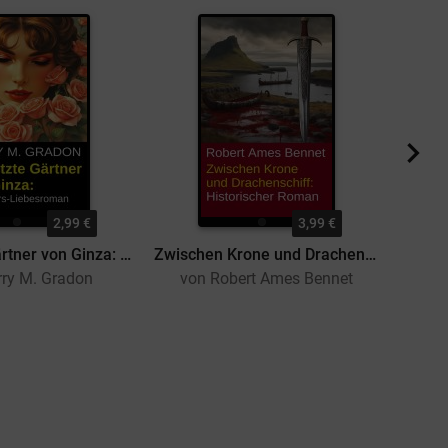
2,99 €
3,99 €
Der letzte Gärtner von Ginza: Milliardärs-Liebesroman
Zwischen Krone und Drachenschiff: Historischer Roman
rry M. Gradon
von Robert Ames Bennet