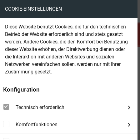
COOKIE-EINSTELLUNGEN
menu
local_library
favorite
shopping_cart
account_circle
Diese Website benutzt Cookies, die für den technischen
search
Betrieb der Website erforderlich sind und stets gesetzt
Suchen
werden. Andere Cookies, die den Komfort bei Benutzung
dieser Website erhöhen, der Direktwerbung dienen oder
die Interaktion mit anderen Websites und sozialen
Beam Shop
Die Paläste der Elben: 1400
Netzwerken vereinfachen sollen, werden nur mit Ihrer
Seiten Fantasy Paket
Zustimmung gesetzt.
Konfiguration
Technisch erforderlich
Komfortfunktionen