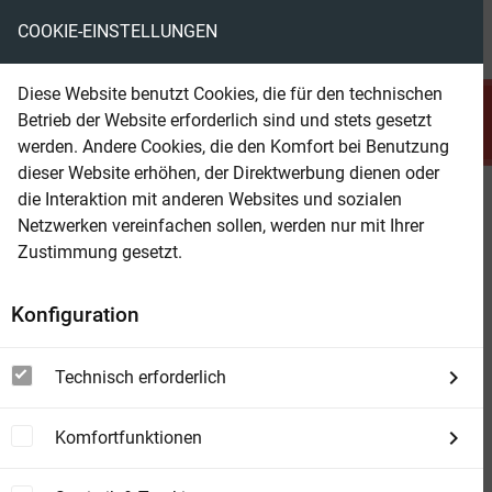
COOKIE-EINSTELLUNGEN
menu
local_library
favorite
shopping_cart
account_circle
Diese Website benutzt Cookies, die für den technischen
search
Betrieb der Website erforderlich sind und stets gesetzt
Suchen
werden. Andere Cookies, die den Komfort bei Benutzung
dieser Website erhöhen, der Direktwerbung dienen oder
die Interaktion mit anderen Websites und sozialen
Beam Shop
8 Superspannende Western April
Netzwerken vereinfachen sollen, werden nur mit Ihrer
2026
Zustimmung gesetzt.
Konfiguration
Technisch erforderlich
Komfortfunktionen