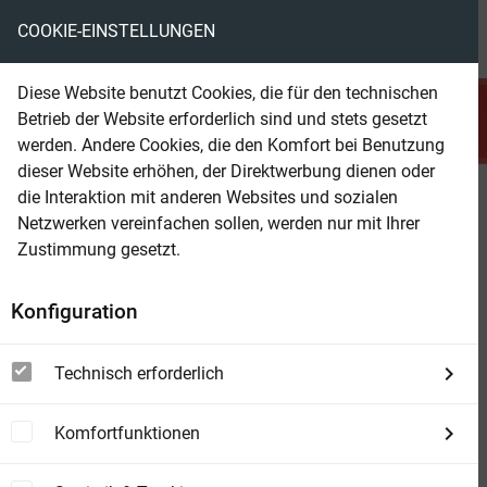
COOKIE-EINSTELLUNGEN
menu
local_library
favorite
shopping_cart
account_circle
Diese Website benutzt Cookies, die für den technischen
search
Betrieb der Website erforderlich sind und stets gesetzt
Suchen
werden. Andere Cookies, die den Komfort bei Benutzung
dieser Website erhöhen, der Direktwerbung dienen oder
die Interaktion mit anderen Websites und sozialen
Beam Shop
Das Universum spiegelt sich: 6
Netzwerken vereinfachen sollen, werden nur mit Ihrer
Science Fiction Abenteuer
Zustimmung gesetzt.
Konfiguration
Technisch erforderlich
Komfortfunktionen