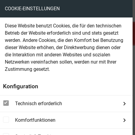
COOKIE-EINSTELLUNGEN
menu
local_library
favorite
shopping_cart
account_circle
Diese Website benutzt Cookies, die für den technischen
search
Betrieb der Website erforderlich sind und stets gesetzt
Suchen
werden. Andere Cookies, die den Komfort bei Benutzung
dieser Website erhöhen, der Direktwerbung dienen oder
die Interaktion mit anderen Websites und sozialen
Beam Shop
Deichdämmerung:
Netzwerken vereinfachen sollen, werden nur mit Ihrer
Ostfrieslandkrimi
Zustimmung gesetzt.
Konfiguration
Technisch erforderlich
Komfortfunktionen