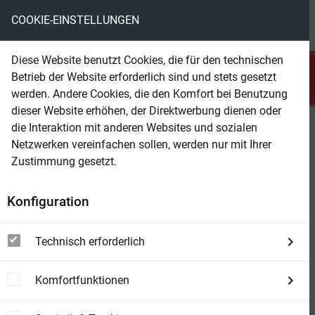
COOKIE-EINSTELLUNGEN
menu
local_library
favorite
shopping_cart
account_circle
Diese Website benutzt Cookies, die für den technischen
search
Betrieb der Website erforderlich sind und stets gesetzt
Suchen
werden. Andere Cookies, die den Komfort bei Benutzung
dieser Website erhöhen, der Direktwerbung dienen oder
die Interaktion mit anderen Websites und sozialen
Beam Shop
Himmel und Schwert Novellen:
Netzwerken vereinfachen sollen, werden nur mit Ihrer
Jacobs Geschichte - wie aus
Zustimmung gesetzt.
Freunden Feinde wurden
Konfiguration
Jacobs Geschichte - wie aus Freunden Feinde
wurden
Technisch erforderlich
Komfortfunktionen