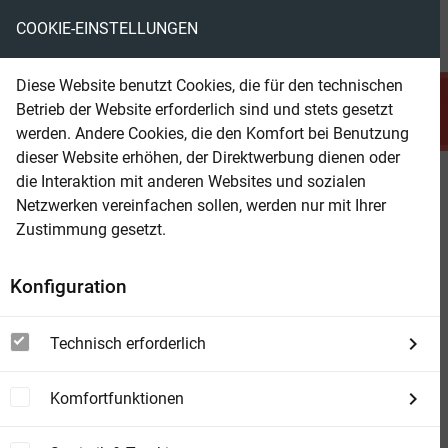
COOKIE-EINSTELLUNGEN
menu
local_library
favorite
shopping_cart
account_circle
Diese Website benutzt Cookies, die für den technischen
search
Betrieb der Website erforderlich sind und stets gesetzt
Suchen
werden. Andere Cookies, die den Komfort bei Benutzung
dieser Website erhöhen, der Direktwerbung dienen oder
die Interaktion mit anderen Websites und sozialen
Beam Shop
Kubinke und das Kabel: Thriller
Netzwerken vereinfachen sollen, werden nur mit Ihrer
Zustimmung gesetzt.
Konfiguration
Technisch erforderlich
Komfortfunktionen