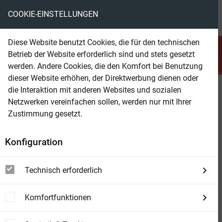
COOKIE-EINSTELLUNGEN
menu
local_library
favorite
shopping_cart
account_circle
Diese Website benutzt Cookies, die für den technischen
search
Betrieb der Website erforderlich sind und stets gesetzt
Suchen
werden. Andere Cookies, die den Komfort bei Benutzung
dieser Website erhöhen, der Direktwerbung dienen oder
die Interaktion mit anderen Websites und sozialen
Beam Shop
Der Erpresser will was von dir:
Netzwerken vereinfachen sollen, werden nur mit Ihrer
Kriminalroman
Zustimmung gesetzt.
Konfiguration
Technisch erforderlich
Komfortfunktionen