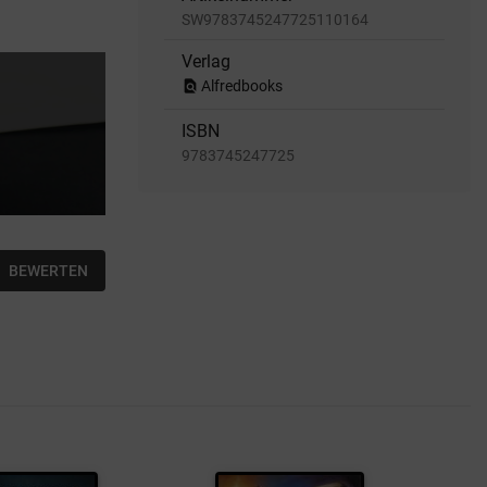
SW9783745247725110164
Verlag
find_in_page
Alfredbooks
ISBN
9783745247725
BEWERTEN