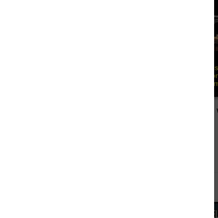
1,49 €
Kommissar Jörgensen und Klaus der Dealer: Hamburg Krimi
Andere sahen sich auch an