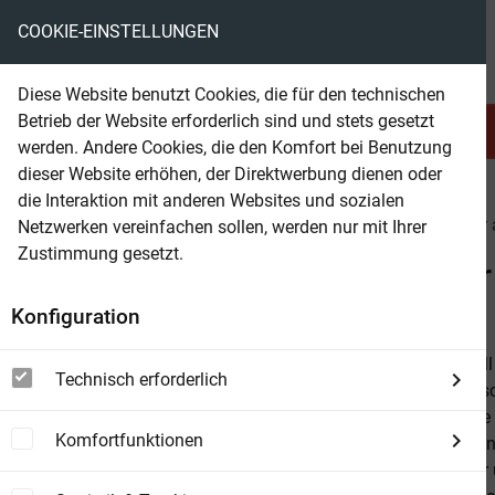
COOKIE-EINSTELLUNGEN
eBooks ohne DRM
Diese Website benutzt Cookies, die für den technischen
Betrieb der Website erforderlich sind und stets gesetzt
Serien & Abo
Belletristik
werden. Andere Cookies, die den Komfort bei Benutzung
dieser Website erhöhen, der Direktwerbung dienen oder
die Interaktion mit anderen Websites und sozialen
beam
Belletristik
Krimi & Thriller
Krimi & Thriller
Netzwerken vereinfachen sollen, werden nur mit Ihrer
Zustimmung gesetzt.
Beam Shop
Commissaire Marquanteur u
Konfiguration
Ein neuer Fal
Technisch erforderlich
südfranzösisc
Commissaire 
Komfortfunktionen
blutige Ratte
Marquanteur u