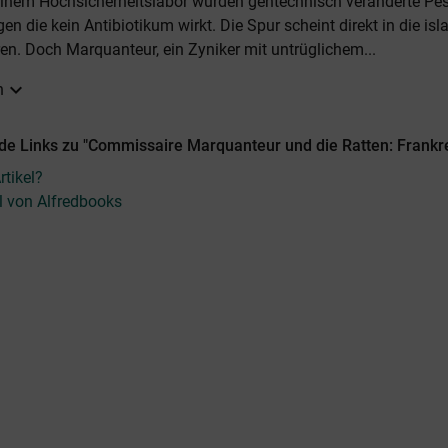
einem Hochsicherheitslabor wurden gentechnisch veränderte Pes
en die kein Antibiotikum wirkt. Die Spur scheint direkt in die is
en. Doch Marquanteur, ein Zyniker mit untrüglichem...
expand_more
n
de Links zu "Commissaire Marquanteur und die Ratten: Frankre
tikel?
el von Alfredbooks