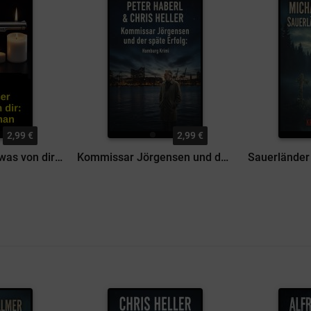
2,99 €
2,99 €
Der Erpresser will was von dir: Kriminalroman
Kommissar Jörgensen und der späte Erfolg: Hamburg Krimi