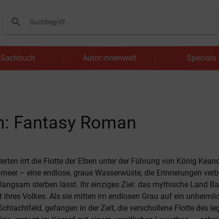
search
Suchen
Sachbuch
Autor:innenwelt
Specials
en: Fantasy Roman
erten irrt die Flotte der Elben unter der Führung von König Kean
lmeer – eine endlose, graue Wasserwüste, die Erinnerungen ver
langsam sterben lässt. Ihr einziges Ziel: das mythische Land Ba
ht ihres Volkes. Als sie mitten im endlosen Grau auf ein unheim
Schlachtfeld, gefangen in der Zeit, die verschollene Flotte des l