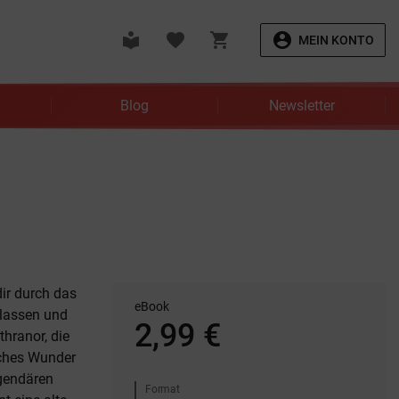
local_library
favorite
shopping_cart
account_circle
MEIN KONTO
Blog
Newsletter
dir durch das
eBook
blassen und
2,99 €
thranor, die
liches Wunder
egendären
Format