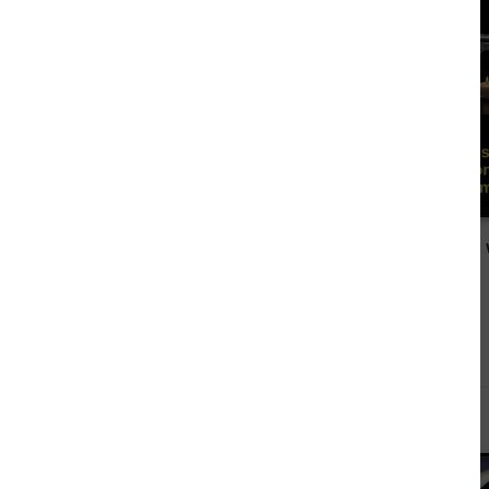
2,99 €
Sauerländer Finsternis: Kriminalroman
Andere sahen sich auch an