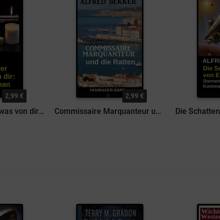
2,99 €
2,99 €
Der Erpresser will was von dir: Kriminalroman
Commissaire Marquanteur und die Ratten: Frankreich Krimi