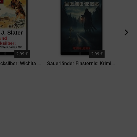
2,99 €
2,99 €
Colt und Quecksilber: Wichita Western Roman 282
Sauerländer Finsternis: Kriminalroman