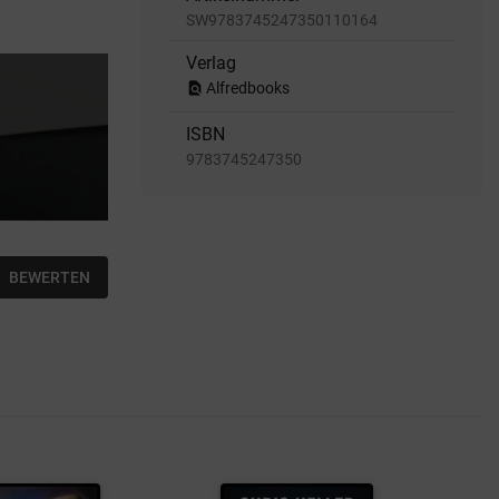
SW9783745247350110164
Verlag
find_in_page
Alfredbooks
ISBN
9783745247350
BEWERTEN