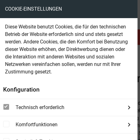
COOKIE-EINSTELLUNGEN
eBooks ohne DRM
Diese Website benutzt Cookies, die für den technischen
Betrieb der Website erforderlich sind und stets gesetzt
Serien & Abo
Belletristik
werden. Andere Cookies, die den Komfort bei Benutzung
dieser Website erhöhen, der Direktwerbung dienen oder
die Interaktion mit anderen Websites und sozialen
beam
Belletristik
Fantasy
Fantasy allgemein
Netzwerken vereinfachen sollen, werden nur mit Ihrer
Zustimmung gesetzt.
Beam Shop
Der Leviathan und die Elb
Konfiguration
Seit Jahrhund
Technisch erforderlich
zeitlose Nebe
die Hoffnung 
Komfortfunktionen
letzte Zufluc
stoßen – ein 