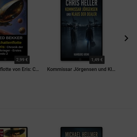
2,99 €
1,49 €
Die Schattenflotte von Eris: Chronik der Sternenkrieger - Erstes Kommando 2
Kommissar Jörgensen und Klaus der Dealer: Hamburg Krimi