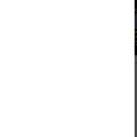
2,99 €
Der Erpresser will was von dir: Kriminalroman