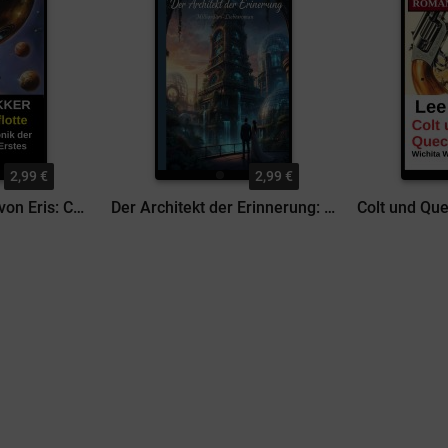
2,99 €
2,99 €
Die Schattenflotte von Eris: Chronik der Sternenkrieger - Erstes Kommando 2
Der Architekt der Erinnerung: Milliardärs-Liebesroman