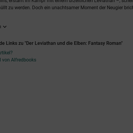
ris, erstarrt im Kampf mit einem urzeitlichen Leviathan –, schein
llt zu werden. Doch ein unachtsamer Moment der Neugier brich
expand_more
n
de Links zu "Der Leviathan und die Elben: Fantasy Roman"
tikel?
el von Alfredbooks