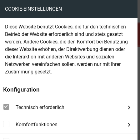
COOKIE-EINSTELLUNGEN
menu
local_library
favorite
shopping_cart
account_circle
Diese Website benutzt Cookies, die für den technischen
search
Betrieb der Website erforderlich sind und stets gesetzt
Suchen
werden. Andere Cookies, die den Komfort bei Benutzung
dieser Website erhöhen, der Direktwerbung dienen oder
die Interaktion mit anderen Websites und sozialen
Beam Shop
Kommissar Jörgensen und der
Netzwerken vereinfachen sollen, werden nur mit Ihrer
späte Erfolg: Hamburg Krimi
Zustimmung gesetzt.
Konfiguration
Technisch erforderlich
Komfortfunktionen