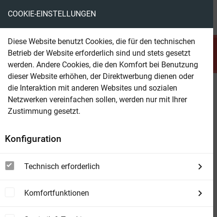
COOKIE-EINSTELLUNGEN
menu
local_library
favorite
shopping_cart
account_circle
Diese Website benutzt Cookies, die für den technischen
search
Betrieb der Website erforderlich sind und stets gesetzt
Suchen
werden. Andere Cookies, die den Komfort bei Benutzung
dieser Website erhöhen, der Direktwerbung dienen oder
die Interaktion mit anderen Websites und sozialen
Beam Shop
Die Nacht der Killer ist vorbei:
Netzwerken vereinfachen sollen, werden nur mit Ihrer
Krimi
Zustimmung gesetzt.
Konfiguration
Technisch erforderlich
Komfortfunktionen