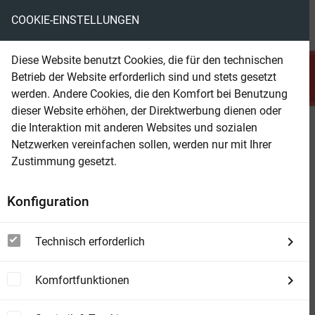
COOKIE-EINSTELLUNGEN
menu
local_library
favorite
shopping_cart
account_circle
Diese Website benutzt Cookies, die für den technischen
search
Betrieb der Website erforderlich sind und stets gesetzt
Suchen
werden. Andere Cookies, die den Komfort bei Benutzung
dieser Website erhöhen, der Direktwerbung dienen oder
die Interaktion mit anderen Websites und sozialen
Beam Shop
9 Küstenkrimis im Paket April
Netzwerken vereinfachen sollen, werden nur mit Ihrer
2026
Zustimmung gesetzt.
Konfiguration
Technisch erforderlich
Komfortfunktionen