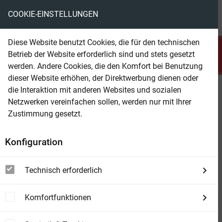
COOKIE-EINSTELLUNGEN
menu
local_library
favorite
shopping_cart
account_circle
Diese Website benutzt Cookies, die für den technischen
search
Betrieb der Website erforderlich sind und stets gesetzt
Suchen
werden. Andere Cookies, die den Komfort bei Benutzung
dieser Website erhöhen, der Direktwerbung dienen oder
die Interaktion mit anderen Websites und sozialen
Beam Shop
Die besten Action Krimis 5er
Netzwerken vereinfachen sollen, werden nur mit Ihrer
Band 1016
Zustimmung gesetzt.
Konfiguration
Technisch erforderlich
Komfortfunktionen