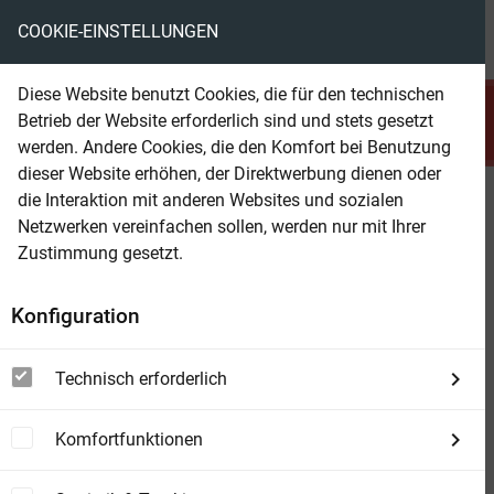
COOKIE-EINSTELLUNGEN
menu
local_library
favorite
shopping_cart
account_circle
Diese Website benutzt Cookies, die für den technischen
search
Betrieb der Website erforderlich sind und stets gesetzt
Suchen
werden. Andere Cookies, die den Komfort bei Benutzung
dieser Website erhöhen, der Direktwerbung dienen oder
die Interaktion mit anderen Websites und sozialen
Beam Shop
Die 4 besten Arztromane April
Netzwerken vereinfachen sollen, werden nur mit Ihrer
2026 im Auswahlband
Zustimmung gesetzt.
Konfiguration
Technisch erforderlich
Komfortfunktionen