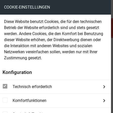
COOKIE-EINSTELLUNGEN
menu
local_library
favorite
shopping_cart
account_circle
Diese Website benutzt Cookies, die für den technischen
search
Betrieb der Website erforderlich sind und stets gesetzt
Suchen
werden. Andere Cookies, die den Komfort bei Benutzung
dieser Website erhöhen, der Direktwerbung dienen oder
die Interaktion mit anderen Websites und sozialen
Beam Shop
Flucht ins Ödland: Gemeinde 42
Netzwerken vereinfachen sollen, werden nur mit Ihrer
Zustimmung gesetzt.
Konfiguration
Technisch erforderlich
Komfortfunktionen