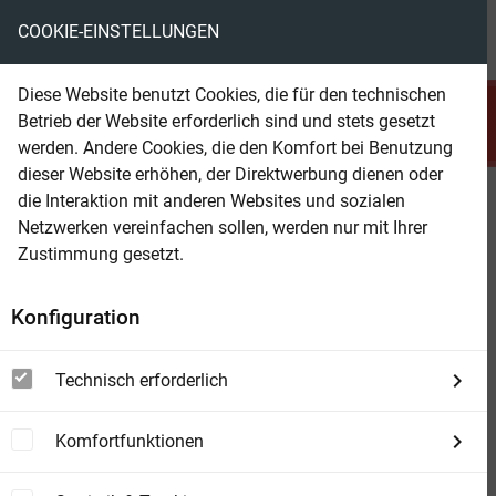
COOKIE-EINSTELLUNGEN
menu
local_library
favorite
shopping_cart
account_circle
Diese Website benutzt Cookies, die für den technischen
search
Betrieb der Website erforderlich sind und stets gesetzt
Suchen
werden. Andere Cookies, die den Komfort bei Benutzung
dieser Website erhöhen, der Direktwerbung dienen oder
die Interaktion mit anderen Websites und sozialen
Beam Shop
Elecboy. Band 4
Netzwerken vereinfachen sollen, werden nur mit Ihrer
Die Zeitmauer
Zustimmung gesetzt.
Konfiguration
Technisch erforderlich
Komfortfunktionen