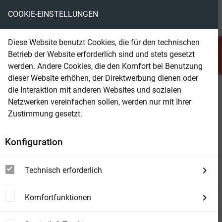
COOKIE-EINSTELLUNGEN
menu
local_library
favorite
shopping_cart
account_circle
Diese Website benutzt Cookies, die für den technischen
search
Betrieb der Website erforderlich sind und stets gesetzt
Suchen
werden. Andere Cookies, die den Komfort bei Benutzung
dieser Website erhöhen, der Direktwerbung dienen oder
die Interaktion mit anderen Websites und sozialen
Beam Shop
Sherlock Holmes gegen Arsène
Netzwerken vereinfachen sollen, werden nur mit Ihrer
Lupin
Zustimmung gesetzt.
(Graphic Novel)
Konfiguration
Technisch erforderlich
Komfortfunktionen