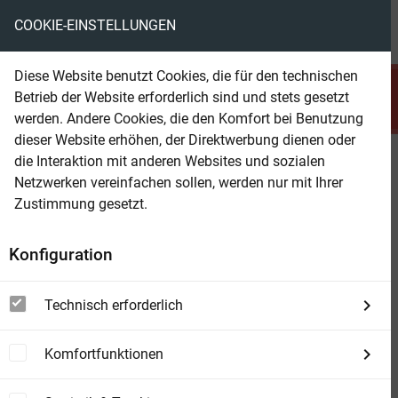
COOKIE-EINSTELLUNGEN
menu
local_library
favorite
shopping_cart
account_circle
Diese Website benutzt Cookies, die für den technischen
search
Betrieb der Website erforderlich sind und stets gesetzt
Suchen
werden. Andere Cookies, die den Komfort bei Benutzung
dieser Website erhöhen, der Direktwerbung dienen oder
die Interaktion mit anderen Websites und sozialen
Beam Shop
Baby 01
Netzwerken vereinfachen sollen, werden nur mit Ihrer
Zustimmung gesetzt.
Konfiguration
Technisch erforderlich
Komfortfunktionen