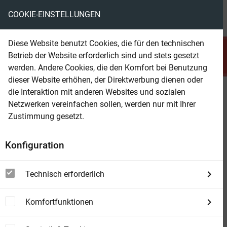
COOKIE-EINSTELLUNGEN
menu
local_library
favorite
shopping_cart
account_circle
Diese Website benutzt Cookies, die für den technischen
search
Betrieb der Website erforderlich sind und stets gesetzt
Suchen
werden. Andere Cookies, die den Komfort bei Benutzung
dieser Website erhöhen, der Direktwerbung dienen oder
die Interaktion mit anderen Websites und sozialen
Beam Shop
Berserk, Band 41
Netzwerken vereinfachen sollen, werden nur mit Ihrer
Zustimmung gesetzt.
Konfiguration
Technisch erforderlich
Komfortfunktionen