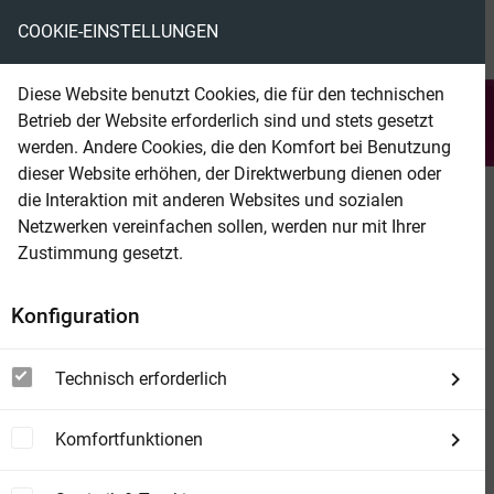
COOKIE-EINSTELLUNGEN
menu
local_library
favorite
shopping_cart
account_circle
Diese Website benutzt Cookies, die für den technischen
search
Betrieb der Website erforderlich sind und stets gesetzt
Suchen
werden. Andere Cookies, die den Komfort bei Benutzung
dieser Website erhöhen, der Direktwerbung dienen oder
die Interaktion mit anderen Websites und sozialen
Beam Shop
Meine 365 Liebhaber
Netzwerken vereinfachen sollen, werden nur mit Ihrer
Zustimmung gesetzt.
Konfiguration
Technisch erforderlich
Komfortfunktionen