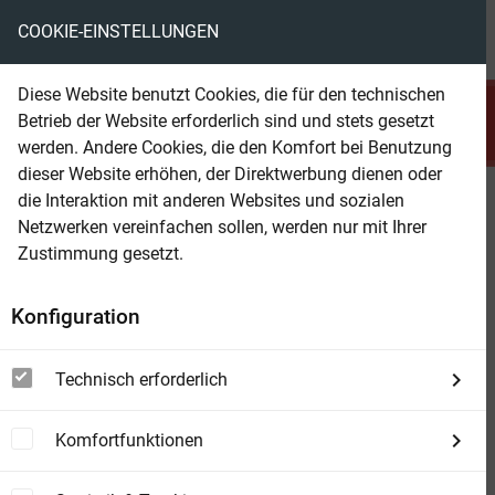
COOKIE-EINSTELLUNGEN
menu
local_library
favorite
shopping_cart
account_circle
Diese Website benutzt Cookies, die für den technischen
search
Betrieb der Website erforderlich sind und stets gesetzt
Suchen
werden. Andere Cookies, die den Komfort bei Benutzung
dieser Website erhöhen, der Direktwerbung dienen oder
die Interaktion mit anderen Websites und sozialen
Beam Shop
Der Fluch der Macht
Netzwerken vereinfachen sollen, werden nur mit Ihrer
Ein LitRPG-Roman
Zustimmung gesetzt.
Konfiguration
Technisch erforderlich
Komfortfunktionen