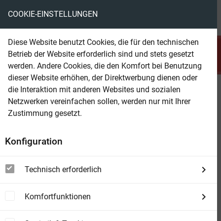
COOKIE-EINSTELLUNGEN
menu
local_library
favorite
shopping_cart
account_circle
Diese Website benutzt Cookies, die für den technischen
search
Betrieb der Website erforderlich sind und stets gesetzt
Suchen
werden. Andere Cookies, die den Komfort bei Benutzung
dieser Website erhöhen, der Direktwerbung dienen oder
die Interaktion mit anderen Websites und sozialen
Beam Shop
A Court of Mist and Fury
Netzwerken vereinfachen sollen, werden nur mit Ihrer
deutsche Ausgabe | die globale Romantasy-
Zustimmung gesetzt.
Bestseller-Reihe
Konfiguration
Technisch erforderlich
Komfortfunktionen