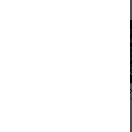
Andere kauften auch
10,99 €
Das Artefakt
Kinder der E
von Brandhorst, Andreas
von Brandhorst
Andere sahen sich auch an