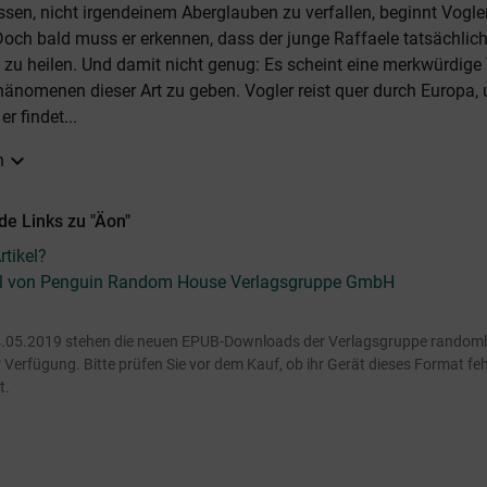
ssen, nicht irgendeinem Aberglauben zu verfallen, beginnt Vogle
och bald muss er erkennen, dass der junge Raffaele tatsächlich
 zu heilen. Und damit nicht genug: Es scheint eine merkwürdig
änomenen dieser Art zu geben. Vogler reist quer durch Europa,
r findet...
expand_more
n
de Links zu "Äon"
tikel?
kel von Penguin Random House Verlagsgruppe GmbH
.05.2019 stehen die neuen EPUB-Downloads der Verlagsgruppe random
Verfügung. Bitte prüfen Sie vor dem Kauf, ob ihr Gerät dieses Format fehl
t.