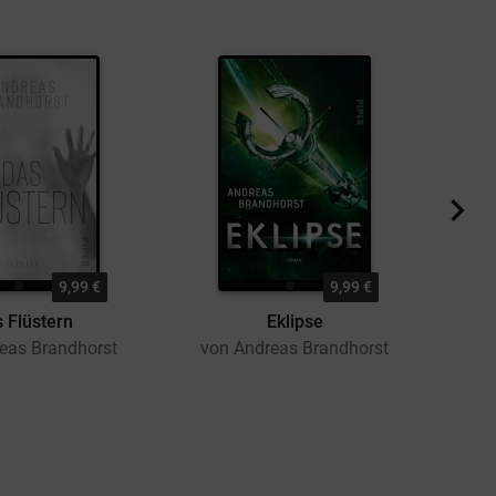
9,99 €
9,99 €
 Flüstern
Eklipse
eas Brandhorst
von Andreas Brandhorst
vo