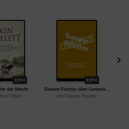
9,99 €
8,99 €
iler der Macht
Susann Pásztor über Genesis oder Warum das Lamm am Broadway liegen blieb
Ken Follett
von Susann Pásztor