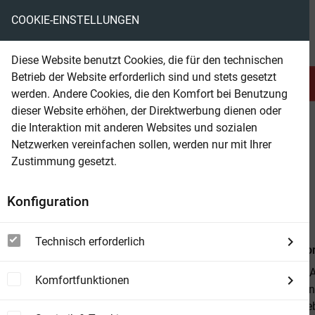
COOKIE-EINSTELLUNGEN
eBooks ohne DRM
Diese Website benutzt Cookies, die für den technischen
Betrieb der Website erforderlich sind und stets gesetzt
Serien & Abo
Belletristik
werden. Andere Cookies, die den Komfort bei Benutzung
dieser Website erhöhen, der Direktwerbung dienen oder
die Interaktion mit anderen Websites und sozialen
beam
Belletristik
Fantasy
Fantasy allgemein
Netzwerken vereinfachen sollen, werden nur mit Ihrer
Zustimmung gesetzt.
Beam Shop
Äon
Konfiguration
Roman
Technisch erforderlich
Von
Brandhor
Die Welt am A
Komfortfunktionen
Wunderheilung
Journalist Se