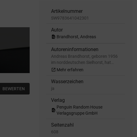
Artikelnummer
SW9783641042301
Autor
find_in_page
Brandhorst, Andreas
Autoreninformationen
Andreas Brandhorst, geboren 1956
im norddeutschen Sielhorst, hat…
open_in_new
Mehr erfahren
Wasserzeichen
ja
BEWERTEN
Verlag
Penguin Random House
find_in_page
Verlagsgruppe GmbH
Seitenzahl
608