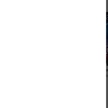
9,99 €
Das Schiff
Splitter de
von Andreas Brandhorst
von Andreas B