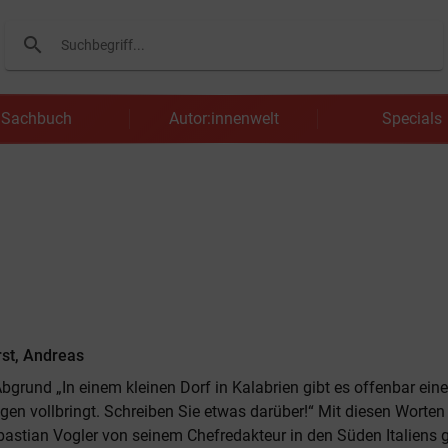
search
Suchen
Sachbuch
Autor:innenwelt
Specials
st, Andreas
bgrund „In einem kleinen Dorf in Kalabrien gibt es offenbar ein
en vollbringt. Schreiben Sie etwas darüber!“ Mit diesen Worten 
bastian Vogler von seinem Chefredakteur in den Süden Italiens g