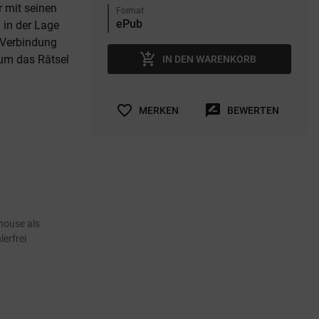
r mit seinen
Format
 in der Lage
e Verbindung
add_shopping_cart
 um das Rätsel
IN DEN WARENKORB
favorite_border
rate_review
MERKEN
BEWERTEN
house als
erfrei