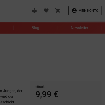
local_library
favorite
shopping_cart
account_circle
MEIN KONTO
Blog
Newsletter
eBook
en Jungen, der
9,99 €
wird der
eschickt.