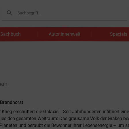
search
Suchen
Sachbuch
Autor:innenwelt
Specials
man
Brandhorst
 Krieg erschüttert die Galaxis! Seit Jahrhunderten infiltriert eine
zies den gesamten Weltraum: Das grausame Volk der Graken be
Planeten und beraubt die Bewohner ihrer Lebensenergie – um se