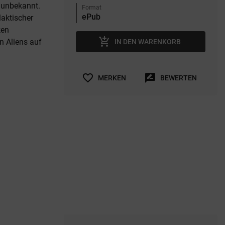
d unbekannt.
Format
laktischer
ken
add_shopping_cart
n Aliens auf
IN DEN WARENKORB
favorite_border
rate_review
MERKEN
BEWERTEN