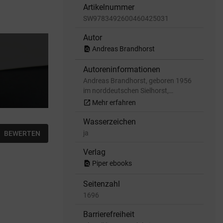
Artikelnummer
SW9783492600460425031
Autor
find_in_page
Andreas Brandhorst
Autoreninformationen
Andreas Brandhorst, geboren 1956
im norddeutschen Sielhorst,…
open_in_new
Mehr erfahren
Wasserzeichen
ja
BEWERTEN
Verlag
find_in_page
Piper ebooks
Seitenzahl
1696
Barrierefreiheit