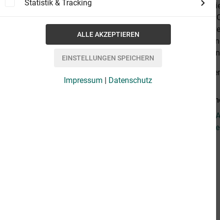
Statistik & Tracking
überleben. Di
»Eine Space O
Streitkräfte 
zurückzudräng
dem Planeten
alles anzeige
Impressum
|
Datenschutz
Weiterführend
Fragen zum Ar
Weitere Artik