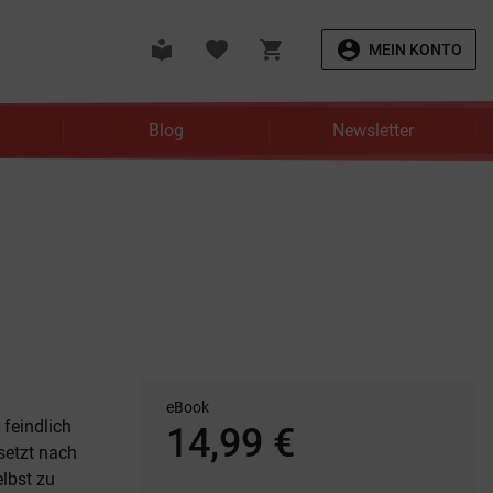
local_library
favorite
shopping_cart
account_circle
MEIN KONTO
Blog
Newsletter
eBook
 feindlich
14,99 €
setzt nach
lbst zu