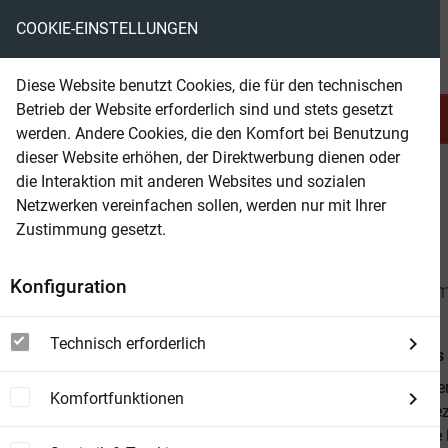
COOKIE-EINSTELLUNGEN
eBooks ohne DRM
Diese Website benutzt Cookies, die für den technischen
Betrieb der Website erforderlich sind und stets gesetzt
Serien & Abo
Belletristik
werden. Andere Cookies, die den Komfort bei Benutzung
dieser Website erhöhen, der Direktwerbung dienen oder
die Interaktion mit anderen Websites und sozialen
beam
Belletristik
Science Fiction
Space Opera
Netzwerken vereinfachen sollen, werden nur mit Ihrer
Zustimmung gesetzt.
Beam Shop
Kantaki
Konfiguration
Die komplette Saga Band 2 | Science Fiction Ro
Technisch erforderlich
Von
Andreas 
Ein gewaltiger
Komfortfunktionen
gesinnte Spe
und nach die 