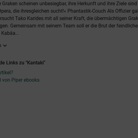
e Graken scheinen unbesiegbar, ihre Herkunft und ihre Ziele sin
pera, die ihresgleichen sucht!« Phantastik-Couch Als Offizier ga
versucht Tako Karides mit all seiner Kraft, die übermächtigen Gra
en. Gemeinsam mit seinem Team soll er die Brut der feindliche
 Kabäa...
expand_more
n
e Links zu "Kantaki"
tikel?
el von Piper ebooks