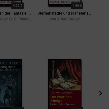
4,99 €
4,99 €
Die Schwingen der Fantasie: Fantasy Paket
Sternenstädte und Planetensucher: Science Fiction Paket
von Alfred Bekker, G. G. Pendarves, Otis A. Kline
von Alfred Bekker