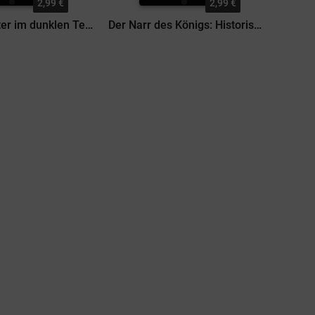
2,99 €
2,99 €
Maskengeister im dunklen Tempel: 4 Patricia Vanhelsing Romane
Der Narr des Königs: Historischer Roman