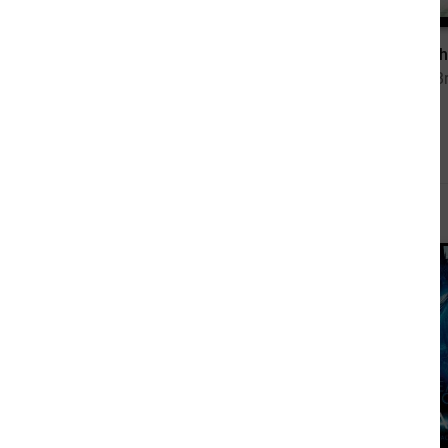
9,99 €
Kantaki
Das Sch
von Andreas Brandhorst
von Andreas B
Andere sahen sich auch an