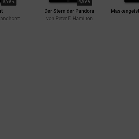
9,99 €
4,99 €
nt
Der Stern der Pandora
randhorst
von Peter F. Hamilton