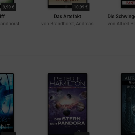
9,99 €
10,99 €
iff
Das Artefakt
randhorst
von Brandhorst, Andreas