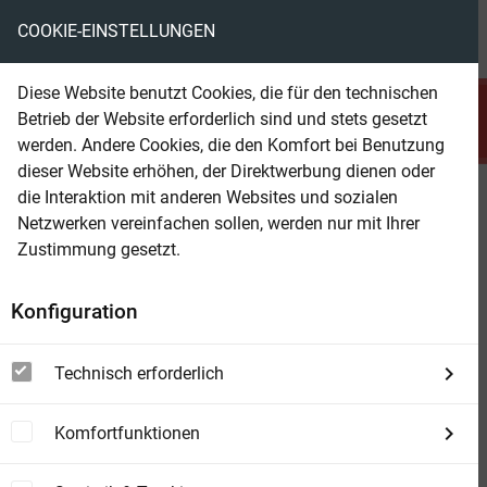
COOKIE-EINSTELLUNGEN
menu
local_library
favorite
shopping_cart
account_circle
Diese Website benutzt Cookies, die für den technischen
search
Betrieb der Website erforderlich sind und stets gesetzt
Suchen
werden. Andere Cookies, die den Komfort bei Benutzung
dieser Website erhöhen, der Direktwerbung dienen oder
die Interaktion mit anderen Websites und sozialen
Beam Shop
Willkommen in Zamonien
Netzwerken vereinfachen sollen, werden nur mit Ihrer
Leseproben aus der Zamonien-Welt von
Zustimmung gesetzt.
Walter Moers
Konfiguration
Technisch erforderlich
Komfortfunktionen