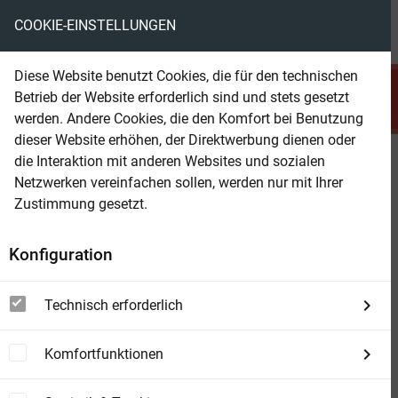
COOKIE-EINSTELLUNGEN
menu
local_library
favorite
shopping_cart
account_circle
Diese Website benutzt Cookies, die für den technischen
search
Betrieb der Website erforderlich sind und stets gesetzt
Suchen
werden. Andere Cookies, die den Komfort bei Benutzung
dieser Website erhöhen, der Direktwerbung dienen oder
die Interaktion mit anderen Websites und sozialen
Beam Shop
Deadworld Isekai 2 - Das Erbe
Netzwerken vereinfachen sollen, werden nur mit Ihrer
von Gaia
Zustimmung gesetzt.
Ein LitRPG-Roman | Deutsche Ausgabe. Band 2
Konfiguration
des erfolgreichen Fantasy-Science-Fiction-
Crossovers
Technisch erforderlich
Vorbestellbar
Komfortfunktionen