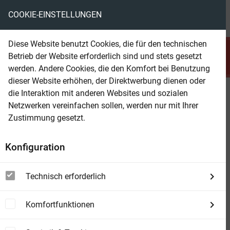
COOKIE-EINSTELLUNGEN
menu
local_library
favorite
shopping_cart
account_circle
Diese Website benutzt Cookies, die für den technischen
search
Betrieb der Website erforderlich sind und stets gesetzt
Suchen
werden. Andere Cookies, die den Komfort bei Benutzung
dieser Website erhöhen, der Direktwerbung dienen oder
die Interaktion mit anderen Websites und sozialen
Beam Shop
Geister-Detektiv Mark Tate 19 - 5
Netzwerken vereinfachen sollen, werden nur mit Ihrer
Romane in einem Band
Zustimmung gesetzt.
Konfiguration
Technisch erforderlich
Komfortfunktionen