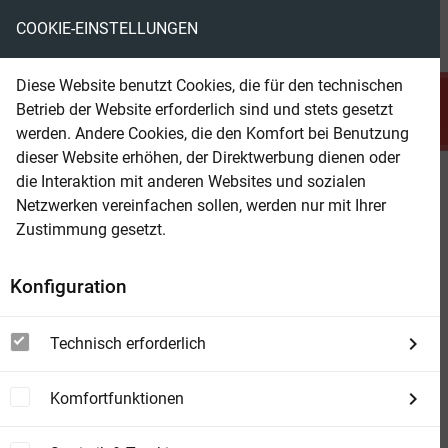
COOKIE-EINSTELLUNGEN
menu
local_library
favorite
shopping_cart
account_circle
Diese Website benutzt Cookies, die für den technischen
search
Betrieb der Website erforderlich sind und stets gesetzt
Suchen
werden. Andere Cookies, die den Komfort bei Benutzung
dieser Website erhöhen, der Direktwerbung dienen oder
die Interaktion mit anderen Websites und sozialen
Beam Shop
Bücher und Barbaren
Netzwerken vereinfachen sollen, werden nur mit Ihrer
Roman | Der New-York-Times Nr.1 Bestseller –
Zustimmung gesetzt.
endlich auf Deutsch
Konfiguration
Technisch erforderlich
Komfortfunktionen