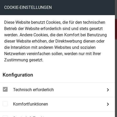
COOKIE-EINSTELLUNGEN
menu
local_library
favorite
shopping_cart
account_circle
Diese Website benutzt Cookies, die für den technischen
search
Betrieb der Website erforderlich sind und stets gesetzt
Suchen
werden. Andere Cookies, die den Komfort bei Benutzung
dieser Website erhöhen, der Direktwerbung dienen oder
die Interaktion mit anderen Websites und sozialen
Beam Shop
Geisterkrimi Superband 1001:
Netzwerken vereinfachen sollen, werden nur mit Ihrer
10mal Fantasy und Grusel
Zustimmung gesetzt.
Konfiguration
Technisch erforderlich
Komfortfunktionen