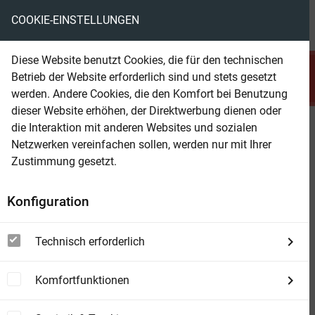
COOKIE-EINSTELLUNGEN
menu
local_library
favorite
shopping_cart
account_circle
Diese Website benutzt Cookies, die für den technischen
search
Betrieb der Website erforderlich sind und stets gesetzt
Suchen
werden. Andere Cookies, die den Komfort bei Benutzung
dieser Website erhöhen, der Direktwerbung dienen oder
die Interaktion mit anderen Websites und sozialen
Beam Shop
Science Fiction Fantasy
Netzwerken vereinfachen sollen, werden nur mit Ihrer
Großband 1/2024
Zustimmung gesetzt.
Konfiguration
Technisch erforderlich
Komfortfunktionen