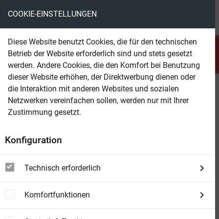
COOKIE-EINSTELLUNGEN
menu
local_library
favorite
shopping_cart
account_circle
Diese Website benutzt Cookies, die für den technischen
search
Betrieb der Website erforderlich sind und stets gesetzt
Suchen
werden. Andere Cookies, die den Komfort bei Benutzung
dieser Website erhöhen, der Direktwerbung dienen oder
die Interaktion mit anderen Websites und sozialen
Beam Shop
Sindbad und die Insel der
Netzwerken vereinfachen sollen, werden nur mit Ihrer
Riesenaffen: Fantasy
Zustimmung gesetzt.
Konfiguration
Technisch erforderlich
Komfortfunktionen