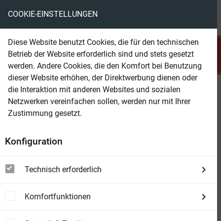
COOKIE-EINSTELLUNGEN
menu
local_library
favorite
shopping_cart
account_circle
Diese Website benutzt Cookies, die für den technischen
search
Betrieb der Website erforderlich sind und stets gesetzt
Suchen
werden. Andere Cookies, die den Komfort bei Benutzung
dieser Website erhöhen, der Direktwerbung dienen oder
die Interaktion mit anderen Websites und sozialen
Beam Shop
Die Schwestern von Krakau
Netzwerken vereinfachen sollen, werden nur mit Ihrer
Roman
Zustimmung gesetzt.
Konfiguration
Technisch erforderlich
Komfortfunktionen