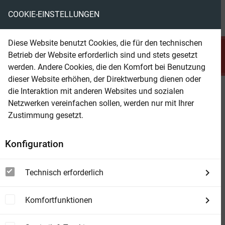
COOKIE-EINSTELLUNGEN
menu
local_library
favorite
shopping_cart
account_circle
Diese Website benutzt Cookies, die für den technischen
search
Betrieb der Website erforderlich sind und stets gesetzt
Suchen
werden. Andere Cookies, die den Komfort bei Benutzung
dieser Website erhöhen, der Direktwerbung dienen oder
die Interaktion mit anderen Websites und sozialen
Beam Shop
Der Stoff des Meeres
Netzwerken vereinfachen sollen, werden nur mit Ihrer
Die historische Familiensaga im 19.
Zustimmung gesetzt.
Jahrhundert
Konfiguration
Technisch erforderlich
Komfortfunktionen