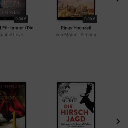
0,00 €
0,00 €
Für Jetzt und Für Immer (Die Pension in Sunset Harbor – Band 1)
Rinas Hochzeit
D
Sophie Love
von Morani, Simona