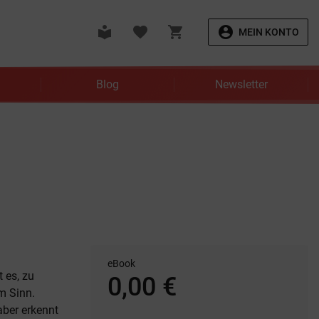
local_library
favorite
shopping_cart
account_circle
MEIN KONTO
Blog
Newsletter
eBook
t es, zu
0,00 €
m Sinn.
ber erkennt