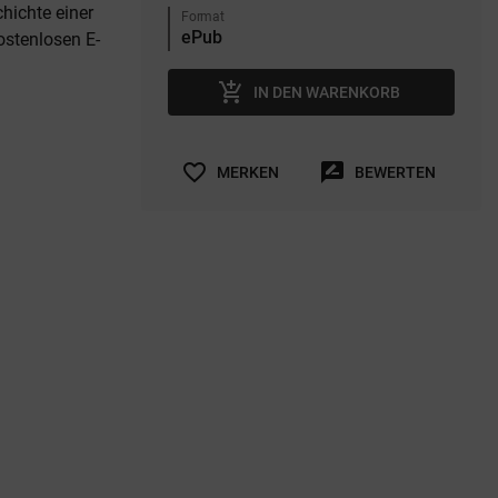
chichte einer
Format
kostenlosen E-
add_shopping_cart
IN DEN WARENKORB
favorite_border
rate_review
MERKEN
BEWERTEN