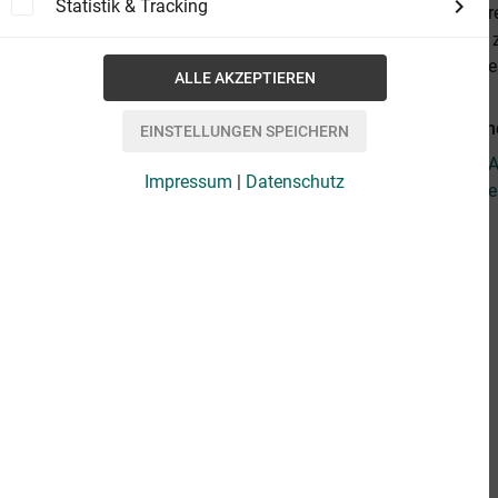
Statistik & Tracking
er seine wahr
starken Frau z
Book, wie all
Weiterführend
Fragen zum Ar
Impressum
|
Datenschutz
Weitere Artik