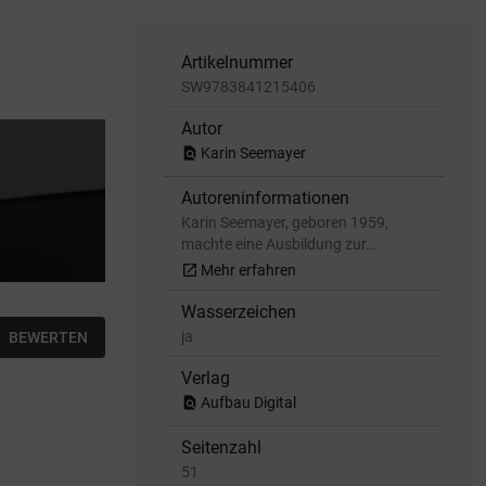
Artikelnummer
SW9783841215406
Autor
find_in_page
Karin Seemayer
Autoreninformationen
Karin Seemayer, geboren 1959,
machte eine Ausbildung zur…
open_in_new
Mehr erfahren
Wasserzeichen
ja
BEWERTEN
Verlag
find_in_page
Aufbau Digital
Seitenzahl
51