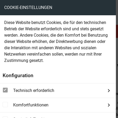
COOKIE-EINSTELLUNGEN
eBooks ohne DRM
Diese Website benutzt Cookies, die für den technischen
Betrieb der Website erforderlich sind und stets gesetzt
Serien & Abo
Belletristik
werden. Andere Cookies, die den Komfort bei Benutzung
dieser Website erhöhen, der Direktwerbung dienen oder
die Interaktion mit anderen Websites und sozialen
beam
Belletristik
Historische Romane
Netzwerken vereinfachen sollen, werden nur mit Ihrer
Zustimmung gesetzt.
Beam Shop
Die Tochter der Toskana – 
Konfiguration
Historischer Roman
Technisch erforderlich
Von
Karin S
Italien, 1832:
Komfortfunktionen
kochen und We
Michele wurd