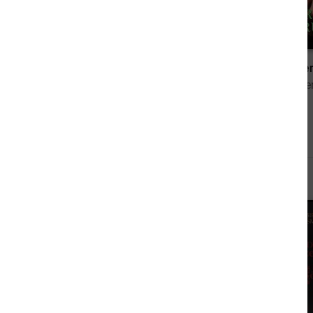
0,00 €
Die Rezeptur des Bösen
von Birgit Jasmund
von Inka Lore
Andere sahen sich auch an