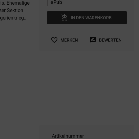
ris. Ehemalige
ser Sektion
add_shopping_cart
erienkrieg...
IN DEN WARENKORB
favorite_border
rate_review
MERKEN
BEWERTEN
Artikelnummer