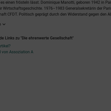
s es einen frösteln lässt. Dominique Manotti, geboren 1942 in Pa
ür Wirtschaftsgeschichte. 1976–1983 Generalsekretärin der Pari
aft CFDT. Politisch geprägt durch den Widerstand gegen den Alg
expand_more
n
e Links zu "Die ehrenwerte Gesellschaft"
tikel?
el von Assoziation A