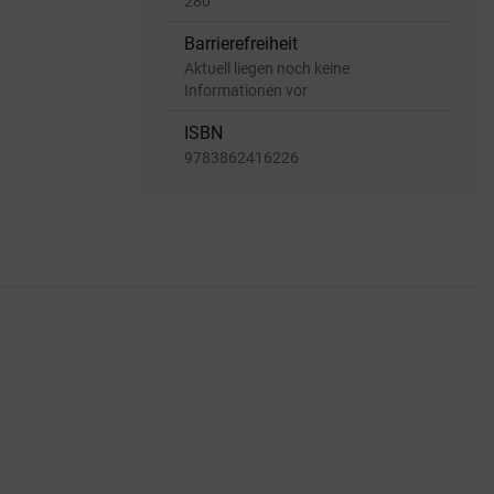
280
Barrierefreiheit
Aktuell liegen noch keine
Informationen vor
ISBN
9783862416226