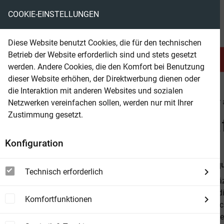
COOKIE-EINSTELLUNGEN
eBooks ohne DRM
Diese Website benutzt Cookies, die für den technischen
Betrieb der Website erforderlich sind und stets gesetzt
Serien & Abo
Belletristik
werden. Andere Cookies, die den Komfort bei Benutzung
dieser Website erhöhen, der Direktwerbung dienen oder
die Interaktion mit anderen Websites und sozialen
beam
Belletristik
Krimi & Thriller
Krimi & Thriller
Netzwerken vereinfachen sollen, werden nur mit Ihrer
Zustimmung gesetzt.
Beam Shop
Die ehrenwerte Gesellscha
Konfiguration
Von
Dominiqu
Technisch erforderlich
Fesselnd, prä
Korruptheit, 
Komfortfunktionen
mitreißend sc
Dialoge sorge