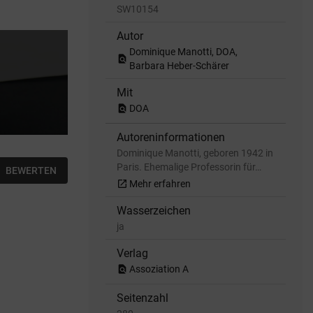
SW10154
Autor
Dominique Manotti, DOA,
find_in_page
Barbara Heber-Schärer
Mit
find_in_page
DOA
Autoreninformationen
Dominique Manotti, geboren 1942 in
Paris. Ehemalige Professorin für…
BEWERTEN
open_in_new
Mehr erfahren
Wasserzeichen
ja
Verlag
find_in_page
Assoziation A
Seitenzahl