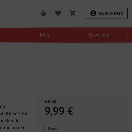
local_library
favorite
shopping_cart
account_circle
MEIN KONTO
Blog
Newsletter
eBook
die
9,99 €
en Klasse. Ein
 packende
 nahe an der
Format