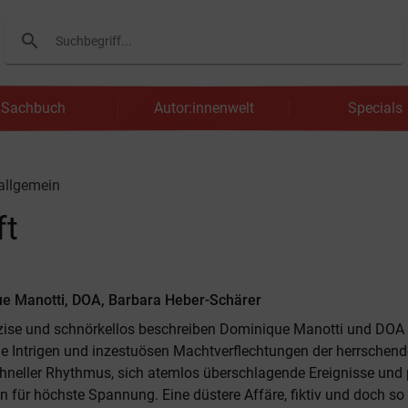
search
Suchen
Sachbuch
Autor:innenwelt
Specials
 allgemein
ft
e Manotti, DOA, Barbara Heber-Schärer
zise und schnörkellos beschreiben Dominique Manotti und DOA 
die Intrigen und inzestuösen Machtverflechtungen der herrschend
hneller Rhythmus, sich atemlos überschlagende Ereignisse und
n für höchste Spannung. Eine düstere Affäre, fiktiv und doch so