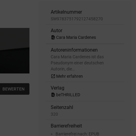
Artikelnummer
SW9783751792127458270
Autor
find_in_page
Cara Maria Cardenes
Autoreninformationen
Cara Maria Cardenes ist das
Pseudonym einer deutschen
Autorin, die…
open_in_new
Mehr erfahren
Verlag
BEWERTEN
find_in_page
beTHRILLED
Seitenzahl
320
Barrierefreiheit
Barrierefrei nach: EPUB