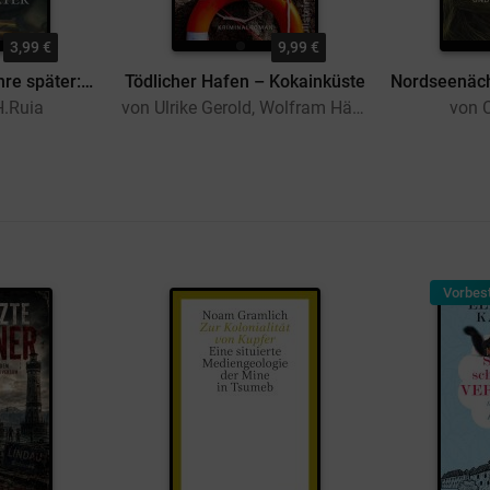
3,99 €
9,99 €
Vierzigtausend Jahre später:Fantasy Adventure Sci-fi (Buch 40)
Tödlicher Hafen – Kokainküste
H.Ruia
von Ulrike Gerold, Wolfram Hänel
von 
Vorbest