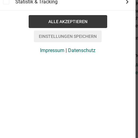
Statistik & Tracking
verborgenes K
Streit, den T
charismatisch
Bald gerät si
alles anzeige
Impressum
|
Datenschutz
Weiterführend
Fragen zum Ar
Weitere Arti