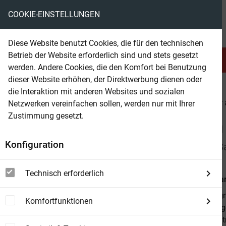
COOKIE-EINSTELLUNGEN
eBooks ohne DRM
Diese Website benutzt Cookies, die für den technischen
Betrieb der Website erforderlich sind und stets gesetzt
Serien & Abo
Belletristik
werden. Andere Cookies, die den Komfort bei Benutzung
dieser Website erhöhen, der Direktwerbung dienen oder
die Interaktion mit anderen Websites und sozialen
beam
Belletristik
Krimi & Thriller
Krimi & Thriller
Netzwerken vereinfachen sollen, werden nur mit Ihrer
Zustimmung gesetzt.
Beam Shop
Die Mallorca-Kommissarin 
Konfiguration
Der vierte Fall für Kommissarin Thea Molt und S
Technisch erforderlich
Von
Cara Mar
Eine verhängn
Komfortfunktionen
Juna tot aufg
alles wie ein 