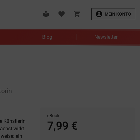
local_library
favorite
shopping_cart
account_circle
MEIN KONTO
Blog
Newsletter
torin
eBook
e Künstlerin
7,99 €
ächst wirkt
nweise: ein