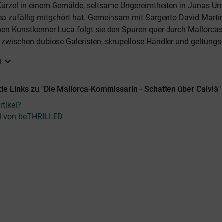
ürzel in einem Gemälde, seltsame Ungereimtheiten in Junas Um
hea zufällig mitgehört hat. Gemeinsam mit Sargento David Mart
en Kunstkenner Luca folgt sie den Spuren quer durch Mallorca
e zwischen dubiose Galeristen, skrupellose Händler und geltungsb
expand_more
n
e Links zu "Die Mallorca-Kommissarin - Schatten über Calvià"
tikel?
kel von beTHRILLED