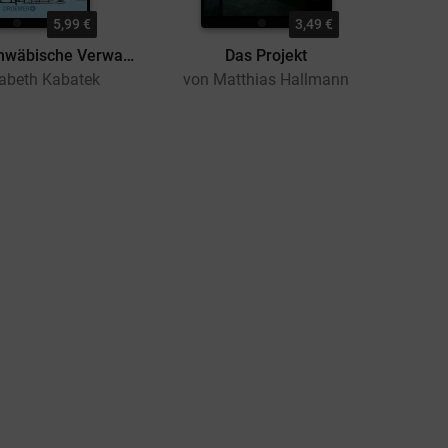
5,99 €
3,49 €
Siebzehn schwäbische Verwandte
Das Projekt
Die L
sabeth Kabatek
von Matthias Hallmann