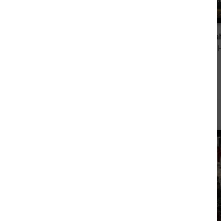
3,99 €
Möwen, Seegang, falsche Fährte
von Inga Schneider
von Fylies 
Andere sahen sich auch an
Vorbestellbar
NEU
NEU