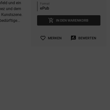
feld und ein
Format
inez und dem
s Kunstszene.
add_shopping_cart
edürftige...
IN DEN WARENKORB
favorite_border
rate_review
MERKEN
BEWERTEN