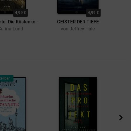
4,99 €
4,99 €
Nordseenächte: Die Küstenkommissare und der Todestag
GEISTER DER TIEFE
Carina Lund
von Jeffrey Hale
ellbar