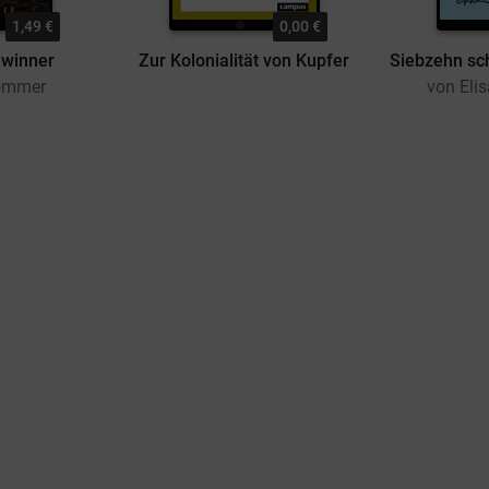
1,49 €
0,00 €
ewinner
Zur Kolonialität von Kupfer
ommer
von Eli