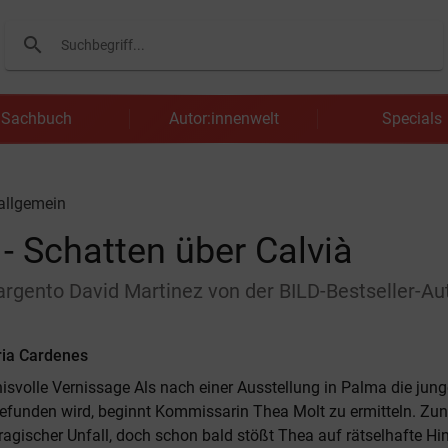
search
Suchen
Sachbuch
Autor:innenwelt
Specials
 allgemein
- Schatten über Calvià
argento David Martinez von der BILD-Bestseller-Au
ia Cardenes
isvolle Vernissage Als nach einer Ausstellung in Palma die jung
efunden wird, beginnt Kommissarin Thea Molt zu ermitteln. Zun
tragischer Unfall, doch schon bald stößt Thea auf rätselhafte Hi