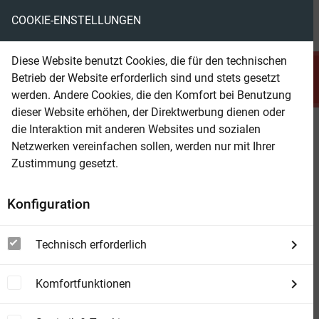
COOKIE-EINSTELLUNGEN
menu
local_library
favorite
shopping_cart
account_circle
Diese Website benutzt Cookies, die für den technischen
search
Betrieb der Website erforderlich sind und stets gesetzt
Suchen
werden. Andere Cookies, die den Komfort bei Benutzung
dieser Website erhöhen, der Direktwerbung dienen oder
die Interaktion mit anderen Websites und sozialen
Beam Shop
Das Projekt
Netzwerken vereinfachen sollen, werden nur mit Ihrer
Ich hätte. Ich könnte. Ich wollte. - Ich habe!
Zustimmung gesetzt.
Konfiguration
Technisch erforderlich
Komfortfunktionen