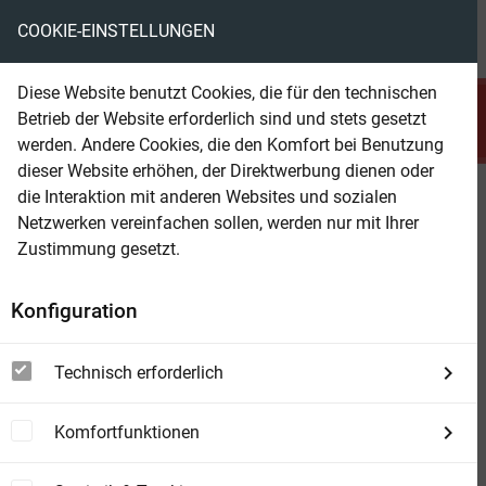
COOKIE-EINSTELLUNGEN
menu
local_library
favorite
shopping_cart
account_circle
Diese Website benutzt Cookies, die für den technischen
search
Betrieb der Website erforderlich sind und stets gesetzt
Suchen
werden. Andere Cookies, die den Komfort bei Benutzung
dieser Website erhöhen, der Direktwerbung dienen oder
die Interaktion mit anderen Websites und sozialen
Beam Shop
Unter dem Strand
Netzwerken vereinfachen sollen, werden nur mit Ihrer
Kriminalroman | Ostsee-Krimi in der Lübecker
Zustimmung gesetzt.
Bucht um einen ungelösten Fall
Konfiguration
Technisch erforderlich
Komfortfunktionen