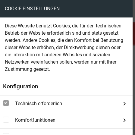
COOKIE-EINSTELLUNGEN
menu
local_library
favorite
shopping_cart
account_circle
Diese Website benutzt Cookies, die für den technischen
search
Betrieb der Website erforderlich sind und stets gesetzt
Suchen
werden. Andere Cookies, die den Komfort bei Benutzung
dieser Website erhöhen, der Direktwerbung dienen oder
die Interaktion mit anderen Websites und sozialen
Beam Shop
Die mustergültige Ehefrau (Ein
Netzwerken vereinfachen sollen, werden nur mit Ihrer
Emily-Just-Psychothriller – Band
Zustimmung gesetzt.
Eins)
Konfiguration
Technisch erforderlich
Komfortfunktionen