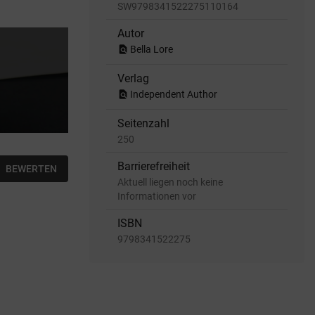
SW9798341522275110164
Autor
find_in_page
Bella Lore
Verlag
find_in_page
Independent Author
Seitenzahl
250
Barrierefreiheit
BEWERTEN
Aktuell liegen noch keine
Informationen vor
ISBN
9798341522275