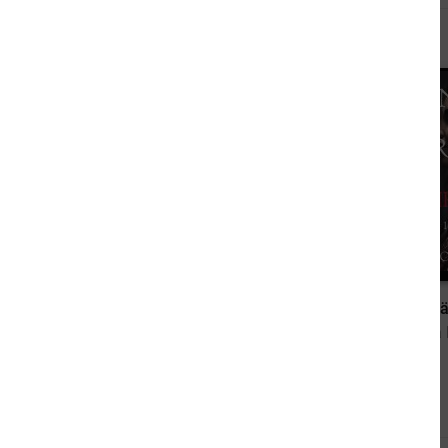
Andere kauften auch
0,00 €
Vom Beta verstoßen: Band 1
Mein Wahrer Gefä
von Bella Lore
von Bella
Andere sahen sich auch an