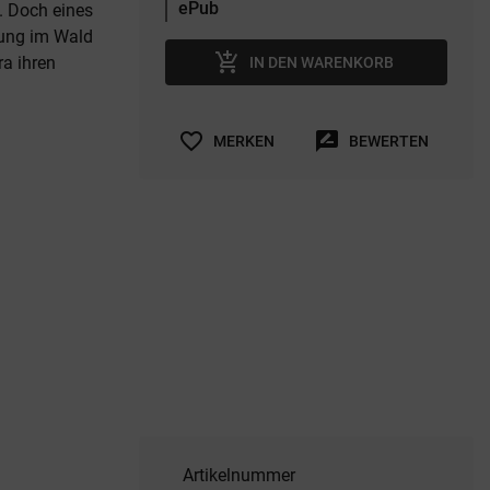
n. Doch eines
nung im Wald
add_shopping_cart
a ihren
IN DEN WARENKORB
favorite_border
rate_review
MERKEN
BEWERTEN
Artikelnummer