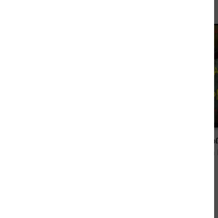
0,00 €
Vergänglich (Band 1)
Vom Beta versto
von Bella Lore
von Bella