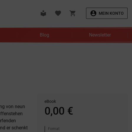
local_library
favorite
shopping_cart
account_circle
MEIN KONTO
Blog
Newsletter
eBook
ung von neun
0,00 €
offenstehen
erfenden
und er schenkt
Format