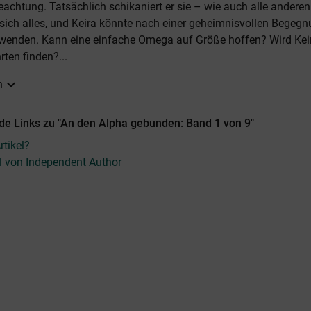
Beachtung. Tatsächlich schikaniert er sie – wie auch alle andere
sich alles, und Keira könnte nach einer geheimnisvollen Begeg
 wenden. Kann eine einfache Omega auf Größe hoffen? Wird Keir
ten finden?...
expand_more
n
de Links zu "An den Alpha gebunden: Band 1 von 9"
tikel?
el von Independent Author