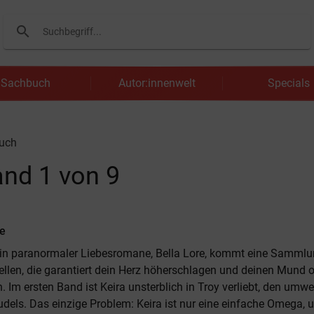
search
Suchen
Sachbuch
Autor:innenwelt
Specials
uch
nd 1 von 9
re
rin paranormaler Liebesromane, Bella Lore, kommt eine Samml
llen, die garantiert dein Herz höherschlagen und deinen Mund 
. Im ersten Band ist Keira unsterblich in Troy verliebt, den umw
udels. Das einzige Problem: Keira ist nur eine einfache Omega, 