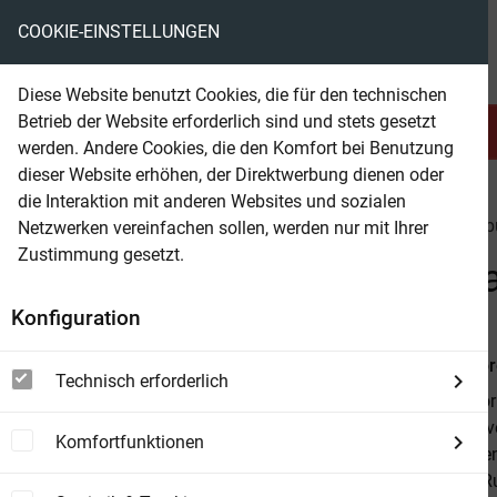
COOKIE-EINSTELLUNGEN
eBooks ohne DRM
Diese Website benutzt Cookies, die für den technischen
Betrieb der Website erforderlich sind und stets gesetzt
Serien & Abo
Belletristik
werden. Andere Cookies, die den Komfort bei Benutzung
dieser Website erhöhen, der Direktwerbung dienen oder
die Interaktion mit anderen Websites und sozialen
beam
Belletristik
Kinder & Jugendbuch
Jugendb
Netzwerken vereinfachen sollen, werden nur mit Ihrer
Zustimmung gesetzt.
Beam Shop
An den Alpha gebunden: Ba
Konfiguration
Von
Bella Lo
Technisch erforderlich
Von der Auto
epischen Nove
Komfortfunktionen
lassen werden
Alpha ihres R