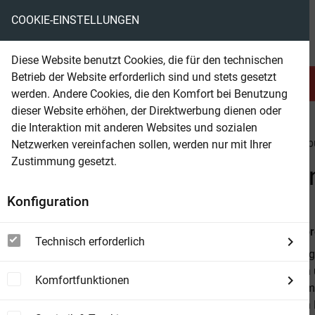
COOKIE-EINSTELLUNGEN
eBooks ohne DRM
Diese Website benutzt Cookies, die für den technischen
Betrieb der Website erforderlich sind und stets gesetzt
Serien & Abo
Belletristik
werden. Andere Cookies, die den Komfort bei Benutzung
dieser Website erhöhen, der Direktwerbung dienen oder
die Interaktion mit anderen Websites und sozialen
beam
Belletristik
Kinder & Jugendbuch
Jugendb
Netzwerken vereinfachen sollen, werden nur mit Ihrer
Zustimmung gesetzt.
Beam Shop
Dem Beta versprochen: Ba
Konfiguration
Von
Bella Lo
Technisch erforderlich
Gamma-Krieger
Beschützerin 
Komfortfunktionen
geschickt, u
Welt aus den F