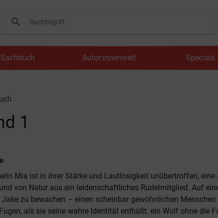
search
Suchen
Sachbuch
Autor:innenwelt
Specials
uch
nd 1
re
in Mia ist in ihrer Stärke und Lautlosigkeit unübertroffen, eine
und von Natur aus ein leidenschaftliches Rudelmitglied. Auf ein
m Jake zu bewachen – einen scheinbar gewöhnlichen Menschen –
ugen, als sie seine wahre Identität enthüllt: ein Wolf ohne die Fä