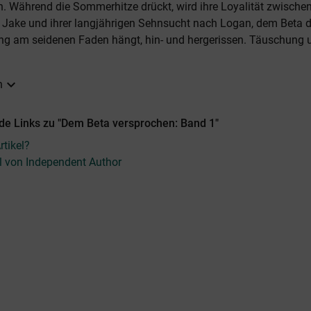
. Während die Sommerhitze drückt, wird ihre Loyalität zwischen
Jake und ihrer langjährigen Sehnsucht nach Logan, dem Beta d
ng am seidenen Faden hängt, hin- und hergerissen. Täuschung 
expand_more
n
de Links zu "Dem Beta versprochen: Band 1"
tikel?
el von Independent Author