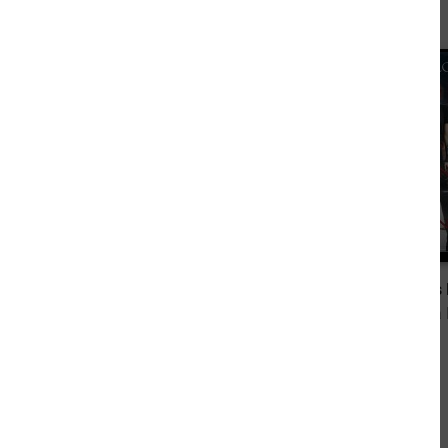
0,00 €
Das Verlangen des Omega: Band 1
von Bella Lore
von Bella