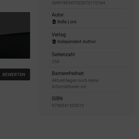
SW9798341533073110164
Autor
find_in_page
Bella Lore
Verlag
find_in_page
Independent Author
Seitenzahl
250
Barrierefreiheit
BEWERTEN
Aktuell liegen noch keine
Informationen vor
ISBN
9798341533073