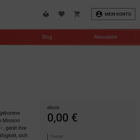
local_library
favorite
shopping_cart
account_circle
MEIN KONTO
Blog
Newsletter
eBook
 geborene
0,00 €
e Mission
, gerät ihre
higkeit, sich
Format