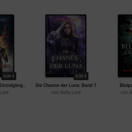
0,00 €
0,00 €
In den Armen des Einzelgängers: Band 1
Die Chance der Luna: Band 1
Blutpa
 Lore
von Bella Lore
von 