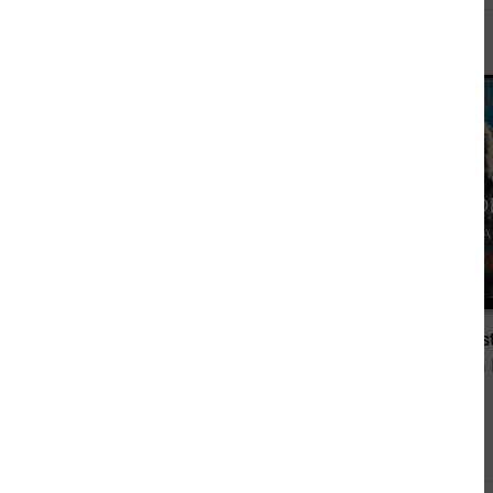
Andere kauften auch
0,00 €
Das Verlangen des Omega: Band 1
von Bella Lore
von Bella
Andere sahen sich auch an