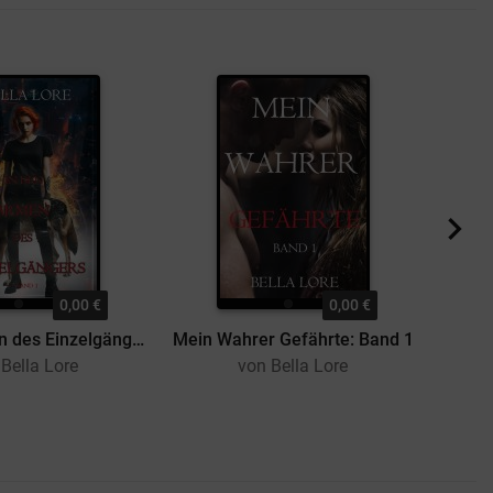
0,00 €
0,00 €
In den Armen des Einzelgängers: Band 1
Mein Wahrer Gefährte: Band 1
Vom 
Bella Lore
von Bella Lore