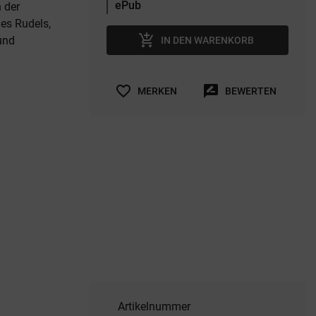
 der
es Rudels,
add_shopping_cart
und
IN DEN WARENKORB
favorite_border
rate_review
MERKEN
BEWERTEN
Artikelnummer