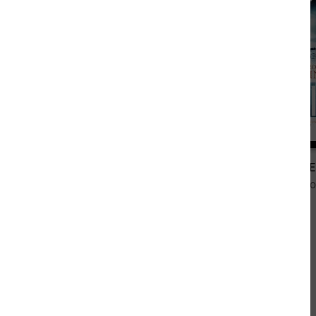
2,99 €
5 Krimis Sonderband 1033
HUNTE
von Henry Rohmer, Thomas West
von James Byro