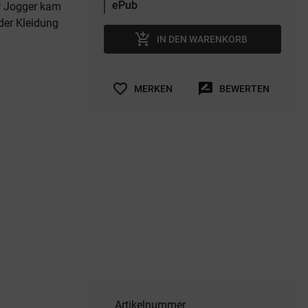
er Jogger kam
der Kleidung
add_shopping_cart
IN DEN WARENKORB
favorite_border
rate_review
MERKEN
BEWERTEN
Artikelnummer