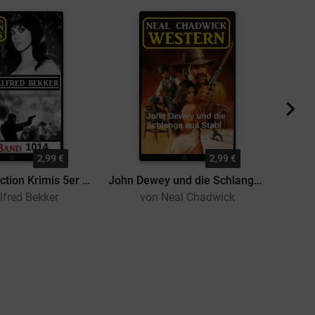
2,99 €
2,99 €
Die besten Action Krimis 5er Band 1014
John Dewey und die Schlange aus Stahl: Western
lfred Bekker
von Neal Chadwick