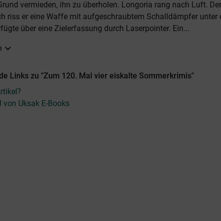
rund vermieden, ihn zu überholen. Longoria rang nach Luft. D
ich riss er eine Waffe mit aufgeschraubtem Schalldämpfer unter 
rfügte über eine Zielerfassung durch Laserpointer. Ein...
expand_more
n
de Links zu "Zum 120. Mal vier eiskalte Sommerkrimis"
tikel?
el von Uksak E-Books