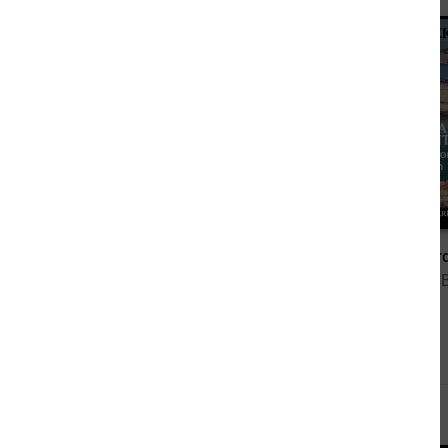
2,99 €
Glitch - Der Code der Kuratoren: Thriller
von Jack Raymond
von Alfred 
Andere sahen sich auch an