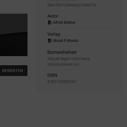
SW9783738989267458270
Autor
find_in_page
Alfred Bekker
Verlag
find_in_page
Uksak E-Books
Barrierefreiheit
Aktuell liegen noch keine
Informationen vor
BEWERTEN
ISBN
9783738989267