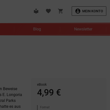
local_library
favorite
shopping_cart
account_circle
MEIN KONTO
Blog
Newsletter
eBook
en Beweise
4,99 €
 E. Longoria
ral Parks
hatte es aus
Format