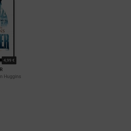
4,99 €
R
n Huggins