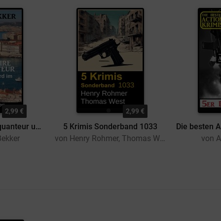
2,99 €
2,99 €
Commissaire Marquanteur und der Mord im Olivenhain: Frankreich Krimi
5 Krimis Sonderband 1033
Bekker
von Henry Rohmer, Thomas West
von A