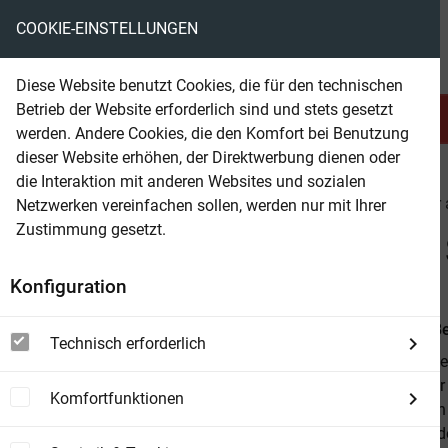
COOKIE-EINSTELLUNGEN
eBooks ohne DRM
Diese Website benutzt Cookies, die für den technischen
Betrieb der Website erforderlich sind und stets gesetzt
Serien & Abo
Belletristik
werden. Andere Cookies, die den Komfort bei Benutzung
dieser Website erhöhen, der Direktwerbung dienen oder
die Interaktion mit anderen Websites und sozialen
beam
Belletristik
Krimi & Thriller
Krimi & Thriller
Netzwerken vereinfachen sollen, werden nur mit Ihrer
Zustimmung gesetzt.
Beam Shop
Zum 120. Mal vier eiskalt
Konfiguration
Von
Alfred B
Technisch erforderlich
Dieser Band e
Satansjünger
Komfortfunktionen
bemerkte den 
durchziehende