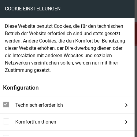
COOKIE-EINSTELLUNGEN
menu
local_library
favorite
shopping_cart
account_circle
Diese Website benutzt Cookies, die für den technischen
search
Betrieb der Website erforderlich sind und stets gesetzt
Suchen
werden. Andere Cookies, die den Komfort bei Benutzung
dieser Website erhöhen, der Direktwerbung dienen oder
die Interaktion mit anderen Websites und sozialen
Beam Shop
Kreuzfahrt der Liebe und vier
Netzwerken vereinfachen sollen, werden nur mit Ihrer
andere Liebesgeschichten
Zustimmung gesetzt.
Konfiguration
Technisch erforderlich
Komfortfunktionen