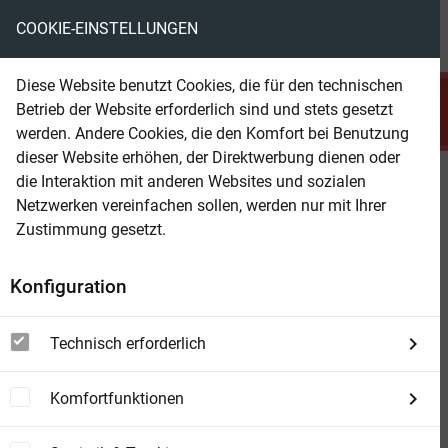
COOKIE-EINSTELLUNGEN
menu
local_library
favorite
shopping_cart
account_circle
Diese Website benutzt Cookies, die für den technischen
search
Betrieb der Website erforderlich sind und stets gesetzt
Suchen
werden. Andere Cookies, die den Komfort bei Benutzung
dieser Website erhöhen, der Direktwerbung dienen oder
die Interaktion mit anderen Websites und sozialen
Beam Shop
3 Bezaubernde Liebesromane im
Netzwerken vereinfachen sollen, werden nur mit Ihrer
Großband April 2026
Zustimmung gesetzt.
Konfiguration
Technisch erforderlich
Komfortfunktionen