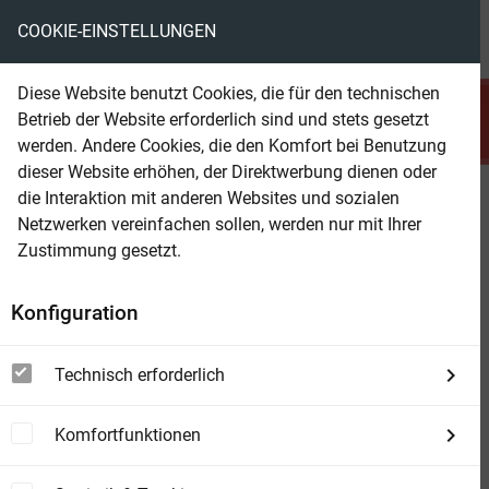
COOKIE-EINSTELLUNGEN
menu
local_library
favorite
shopping_cart
account_circle
Diese Website benutzt Cookies, die für den technischen
search
Betrieb der Website erforderlich sind und stets gesetzt
Suchen
werden. Andere Cookies, die den Komfort bei Benutzung
dieser Website erhöhen, der Direktwerbung dienen oder
die Interaktion mit anderen Websites und sozialen
Beam Shop
Mord auf dem Land: Drei Krimis
Netzwerken vereinfachen sollen, werden nur mit Ihrer
Zustimmung gesetzt.
Konfiguration
Technisch erforderlich
Komfortfunktionen