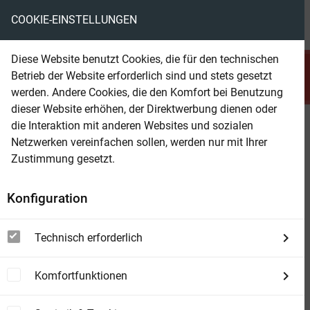
COOKIE-EINSTELLUNGEN
menu
local_library
favorite
shopping_cart
account_circle
Diese Website benutzt Cookies, die für den technischen
search
Betrieb der Website erforderlich sind und stets gesetzt
Suchen
werden. Andere Cookies, die den Komfort bei Benutzung
dieser Website erhöhen, der Direktwerbung dienen oder
die Interaktion mit anderen Websites und sozialen
Beam Shop
19 Alfred Bekker Krimis auf 2300
Netzwerken vereinfachen sollen, werden nur mit Ihrer
Seiten
Zustimmung gesetzt.
Konfiguration
Technisch erforderlich
Komfortfunktionen